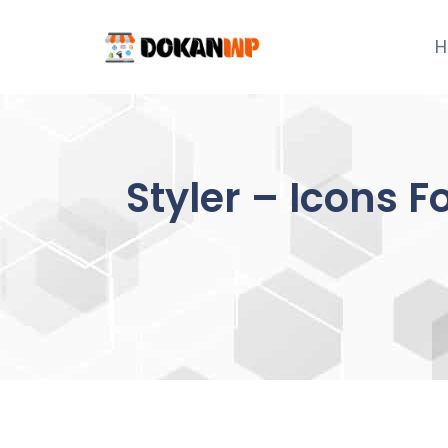
Skip
to
H
content
Styler – Icons 