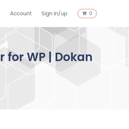
s
Account
Sign in/up
0
r for WP | Dokan